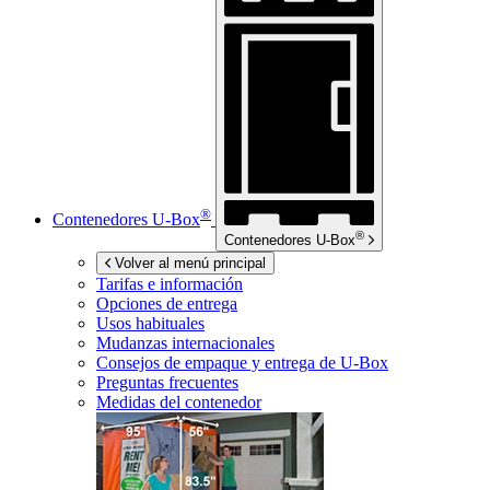
®
Contenedores
U-Box
®
Contenedores
U-Box
Volver al menú principal
Tarifas e información
Opciones de entrega
Usos habituales
Mudanzas internacionales
Consejos de empaque y entrega de
U-Box
Preguntas frecuentes
Medidas del contenedor