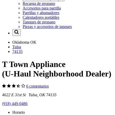
Recarga de propano
Accesorios para parrilla
Parrillas y ahumadores
Calentadores portátiles
Tanques de propano
Piezas y accesorios de tanques
Oklahoma
OK
Tulsa
74135
T Town Appliance
(U-Haul Neighborhood Dealer)
6 comentarios
4622 E 31st St Tulsa, OK 74135
(918) 449-0486
Horario