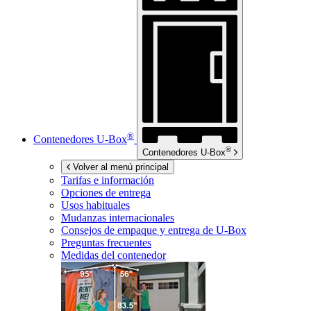
®
Contenedores
U-Box
®
Contenedores
U-Box
Volver al menú principal
Tarifas e información
Opciones de entrega
Usos habituales
Mudanzas internacionales
Consejos de empaque y entrega de
U-Box
Preguntas frecuentes
Medidas del contenedor