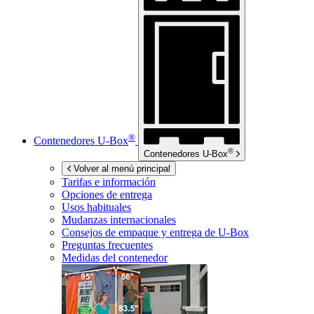
®
Contenedores
U-Box
®
Contenedores
U-Box
Volver al menú principal
Tarifas e información
Opciones de entrega
Usos habituales
Mudanzas internacionales
Consejos de empaque y entrega de
U-Box
Preguntas frecuentes
Medidas del contenedor