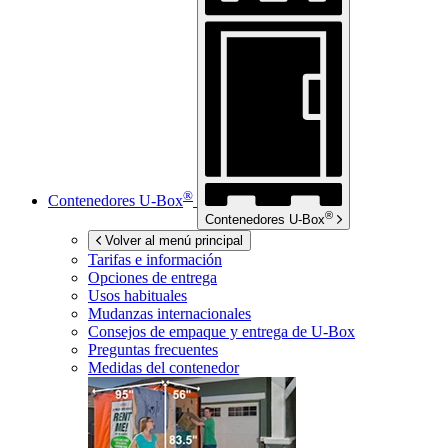
®
Contenedores
U-Box
®
Contenedores
U-Box
Volver al menú principal
Tarifas e información
Opciones de entrega
Usos habituales
Mudanzas internacionales
Consejos de empaque y entrega de
U-Box
Preguntas frecuentes
Medidas del contenedor