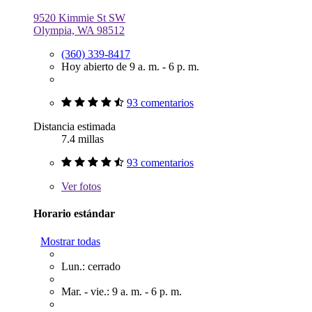
9520 Kimmie St SW
Olympia, WA 98512
(360) 339-8417
Hoy abierto de 9 a. m. - 6 p. m.
93 comentarios
Distancia estimada
7.4 millas
93 comentarios
Ver
fotos
Horario estándar
Mostrar todas
Lun.: cerrado
Mar. - vie.: 9 a. m. - 6 p. m.