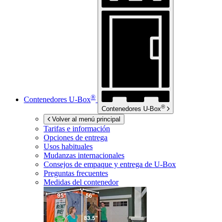
®
Contenedores
U-Box
®
Contenedores
U-Box
Volver al menú principal
Tarifas e información
Opciones de entrega
Usos habituales
Mudanzas internacionales
Consejos de empaque y entrega de
U-Box
Preguntas frecuentes
Medidas del contenedor