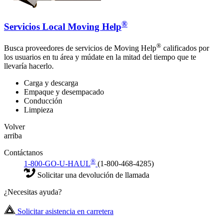
®
Servicios Local Moving Help
®
Busca proveedores de servicios de Moving Help
calificados por
los usuarios en tu área y múdate en la mitad del tiempo que te
llevaría hacerlo.
Carga y descarga
Empaque y desempacado
Conducción
Limpieza
Volver
arriba
Contáctanos
®
1-800-GO-U-HAUL
(1-800-468-4285)
Solicitar una devolución de llamada
¿Necesitas ayuda?
Solicitar asistencia en carretera