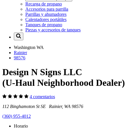
Recarga de propano
Accesorios para parrilla
Parrillas y ahumadores
Calentadores portátiles
Tanques de propano
Piezas y accesorios de tanques
Washington
WA
Rainier
98576
Design N Signs LLC
(U-Haul Neighborhood Dealer)
4 comentarios
112 Binghamoton St SE Rainier, WA 98576
(360) 955-4012
Horario