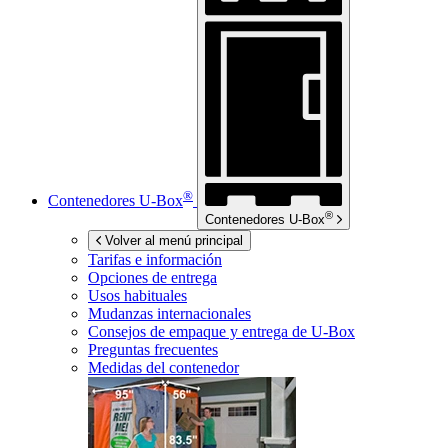
®
Contenedores
U-Box
®
Contenedores
U-Box
Volver al menú principal
Tarifas e información
Opciones de entrega
Usos habituales
Mudanzas internacionales
Consejos de empaque y entrega de
U-Box
Preguntas frecuentes
Medidas del contenedor