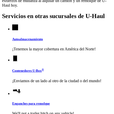
esfuerzos de mudanza al alquilar un camión y un remolque de
U-
Haul
hoy.
Servicios en otras sucursales de
U-Haul
Autoalmacenamiento
¡Tenemos la mayor cobertura en América del Norte!
®
Contenedores
U-Box
¡Enviamos de un lado al otro de la ciudad o del mundo!
Enganches para remolque
We'll put a trailer hitch on any vehicle!