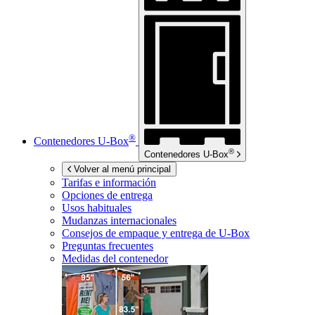
®
Contenedores
U-Box
®
Contenedores
U-Box
Volver al menú principal
Tarifas e información
Opciones de entrega
Usos habituales
Mudanzas internacionales
Consejos de empaque y entrega de
U-Box
Preguntas frecuentes
Medidas del contenedor