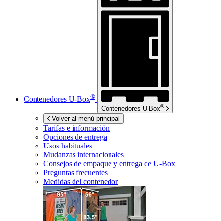
®
Contenedores
U-Box
®
Contenedores
U-Box
Volver al menú principal
Tarifas e información
Opciones de entrega
Usos habituales
Mudanzas internacionales
Consejos de empaque y entrega de
U-Box
Preguntas frecuentes
Medidas del contenedor