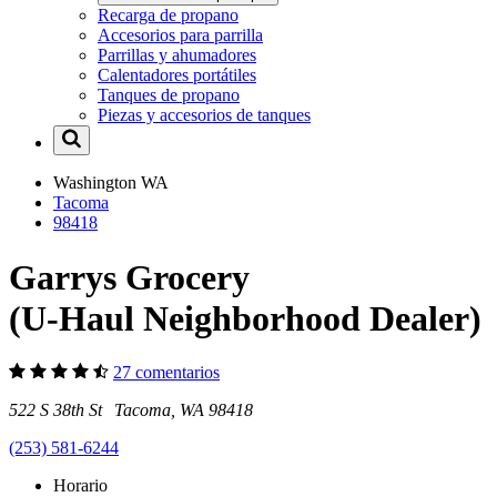
Recarga de propano
Accesorios para parrilla
Parrillas y ahumadores
Calentadores portátiles
Tanques de propano
Piezas y accesorios de tanques
Washington
WA
Tacoma
98418
Garrys Grocery
(U-Haul Neighborhood Dealer)
27 comentarios
522 S 38th St Tacoma, WA 98418
(253) 581-6244
Horario