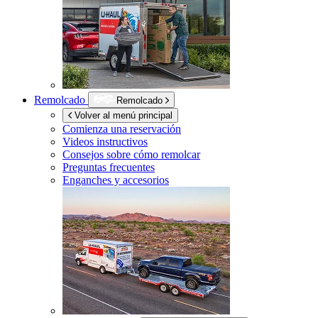
Remolcado
Remolcado
Volver al menú principal
Comienza una reservación
Videos instructivos
Consejos sobre cómo remolcar
Preguntas frecuentes
Enganches y accesorios