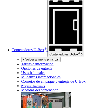
®
Contenedores
U-Box
®
Contenedores
U-Box
Volver al menú principal
Tarifas e información
Opciones de entrega
Usos habituales
Mudanzas internacionales
Consejos de empaque y entrega de
U-Box
Preguntas frecuentes
Medidas del contenedor