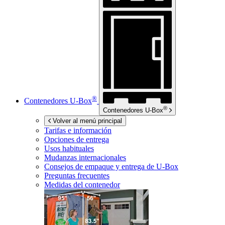
®
Contenedores
U-Box
®
Contenedores
U-Box
Volver al menú principal
Tarifas e información
Opciones de entrega
Usos habituales
Mudanzas internacionales
Consejos de empaque y entrega de
U-Box
Preguntas frecuentes
Medidas del contenedor