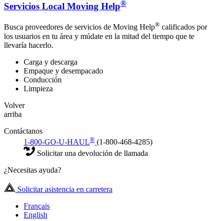
®
Servicios Local Moving Help
®
Busca proveedores de servicios de Moving Help
calificados por
los usuarios en tu área y múdate en la mitad del tiempo que te
llevaría hacerlo.
Carga y descarga
Empaque y desempacado
Conducción
Limpieza
Volver
arriba
Contáctanos
®
1-800-GO-U-HAUL
(1-800-468-4285)
Solicitar una devolución de llamada
¿Necesitas ayuda?
Solicitar asistencia en carretera
Français
English