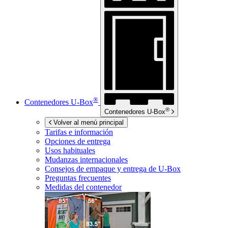
®
Contenedores
U-Box
®
Contenedores
U-Box
Volver al menú principal
Tarifas e información
Opciones de entrega
Usos habituales
Mudanzas internacionales
Consejos de empaque y entrega de
U-Box
Preguntas frecuentes
Medidas del contenedor