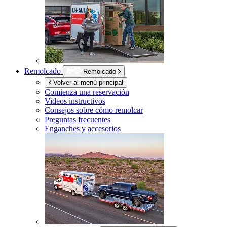
Remolcado
Remolcado
Volver al menú principal
Comienza una reservación
Videos instructivos
Consejos sobre cómo remolcar
Preguntas frecuentes
Enganches y accesorios