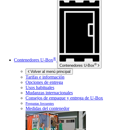
®
Contenedores
U-Box
®
Contenedores
U-Box
Volver al menú principal
Tarifas e información
Opciones de entrega
Usos habituales
Mudanzas internacionales
Consejos de empaque y entrega de
U-Box
Preguntas frecuentes
Medidas del contenedor