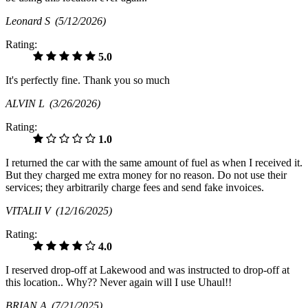
Leonard S
(5/12/2026)
Rating:
5.0
It's perfectly fine. Thank you so much
ALVIN L
(3/26/2026)
Rating:
1.0
I returned the car with the same amount of fuel as when I received it.
But they charged me extra money for no reason. Do not use their
services; they arbitrarily charge fees and send fake invoices.
VITALII V
(12/16/2025)
Rating:
4.0
I reserved drop-off at Lakewood and was instructed to drop-off at
this location.. Why?? Never again will I use Uhaul!!
BRIAN A
(7/21/2025)