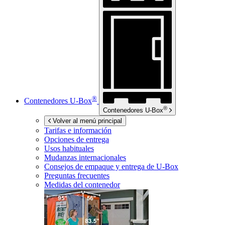
®
Contenedores
U-Box
®
Contenedores
U-Box
Volver al menú principal
Tarifas e información
Opciones de entrega
Usos habituales
Mudanzas internacionales
Consejos de empaque y entrega de
U-Box
Preguntas frecuentes
Medidas del contenedor