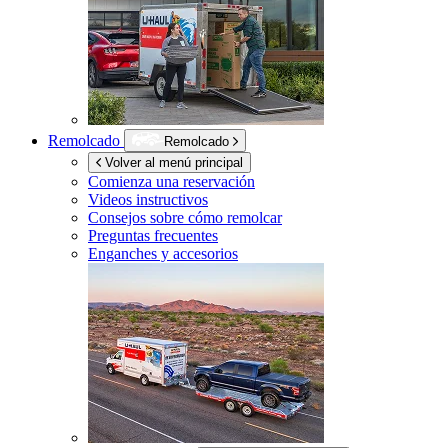
Remolcado
Remolcado
Volver al menú principal
Comienza una reservación
Videos instructivos
Consejos sobre cómo remolcar
Preguntas frecuentes
Enganches y accesorios