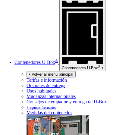
®
Contenedores
U-Box
®
Contenedores
U-Box
Volver al menú principal
Tarifas e información
Opciones de entrega
Usos habituales
Mudanzas internacionales
Consejos de empaque y entrega de
U-Box
Preguntas frecuentes
Medidas del contenedor