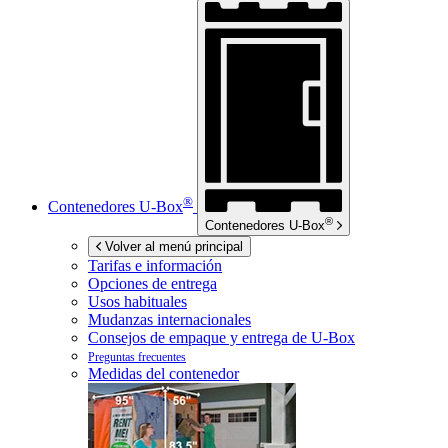
®
Contenedores
U-Box
®
Contenedores
U-Box
Volver al menú principal
Tarifas e información
Opciones de entrega
Usos habituales
Mudanzas internacionales
Consejos de empaque y entrega de
U-Box
Preguntas frecuentes
Medidas del contenedor