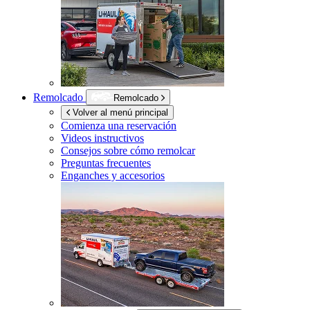
Remolcado
Remolcado
Volver al menú principal
Comienza una reservación
Videos instructivos
Consejos sobre cómo remolcar
Preguntas frecuentes
Enganches y accesorios