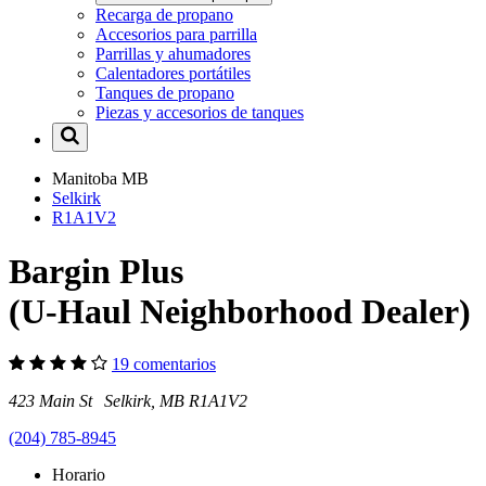
Recarga de propano
Accesorios para parrilla
Parrillas y ahumadores
Calentadores portátiles
Tanques de propano
Piezas y accesorios de tanques
Manitoba
MB
Selkirk
R1A1V2
Bargin Plus
(U-Haul Neighborhood Dealer)
19 comentarios
423 Main St Selkirk, MB R1A1V2
(204) 785-8945
Horario