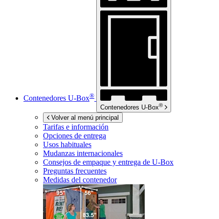
®
Contenedores
U-Box
®
Contenedores
U-Box
Volver al menú principal
Tarifas e información
Opciones de entrega
Usos habituales
Mudanzas internacionales
Consejos de empaque y entrega de
U-Box
Preguntas frecuentes
Medidas del contenedor