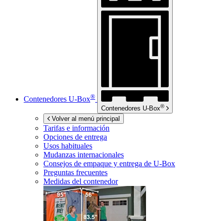
®
Contenedores
U-Box
®
Contenedores
U-Box
Volver al menú principal
Tarifas e información
Opciones de entrega
Usos habituales
Mudanzas internacionales
Consejos de empaque y entrega de
U-Box
Preguntas frecuentes
Medidas del contenedor