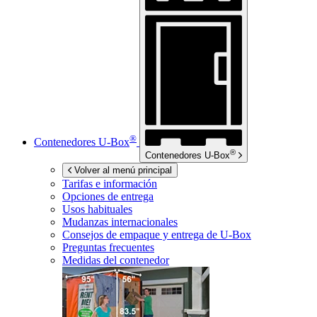
®
Contenedores
U-Box
®
Contenedores
U-Box
Volver al menú principal
Tarifas e información
Opciones de entrega
Usos habituales
Mudanzas internacionales
Consejos de empaque y entrega de
U-Box
Preguntas frecuentes
Medidas del contenedor