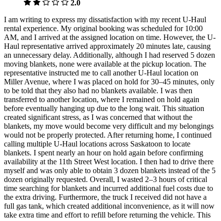
2.0
I am writing to express my dissatisfaction with my recent U-Haul
rental experience. My original booking was scheduled for 10:00
AM, and I arrived at the assigned location on time. However, the U-
Haul representative arrived approximately 20 minutes late, causing
an unnecessary delay. Additionally, although I had reserved 5 dozen
moving blankets, none were available at the pickup location. The
representative instructed me to call another U-Haul location on
Miller Avenue, where I was placed on hold for 30–45 minutes, only
to be told that they also had no blankets available. I was then
transferred to another location, where I remained on hold again
before eventually hanging up due to the long wait. This situation
created significant stress, as I was concerned that without the
blankets, my move would become very difficult and my belongings
would not be properly protected. After returning home, I continued
calling multiple U-Haul locations across Saskatoon to locate
blankets. I spent nearly an hour on hold again before confirming
availability at the 11th Street West location. I then had to drive there
myself and was only able to obtain 3 dozen blankets instead of the 5
dozen originally requested. Overall, I wasted 2–3 hours of critical
time searching for blankets and incurred additional fuel costs due to
the extra driving. Furthermore, the truck I received did not have a
full gas tank, which created additional inconvenience, as it will now
take extra time and effort to refill before returning the vehicle. This