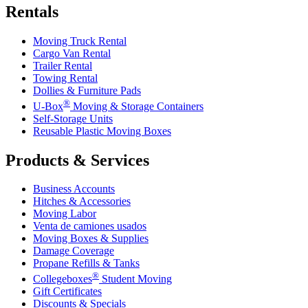
Rentals
Moving Truck Rental
Cargo Van Rental
Trailer Rental
Towing Rental
Dollies & Furniture Pads
®
U-Box
Moving & Storage Containers
Self-Storage Units
Reusable Plastic Moving Boxes
Products & Services
Business Accounts
Hitches & Accessories
Moving Labor
Venta de camiones usados
Moving Boxes & Supplies
Damage Coverage
Propane Refills & Tanks
®
Collegeboxes
Student Moving
Gift Certificates
Discounts & Specials