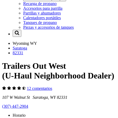
Recarga de propano
Accesorios para parrilla
Parrillas y ahumadores
Calentadores portátiles
Tanques de propano
Piezas y accesorios de tanques
Wyoming
WY
Saratoga
82331
Trailers Out West
(U-Haul Neighborhood Dealer)
12 comentarios
107 W Walnut St Saratoga, WY 82331
(307) 447-2904
Horario