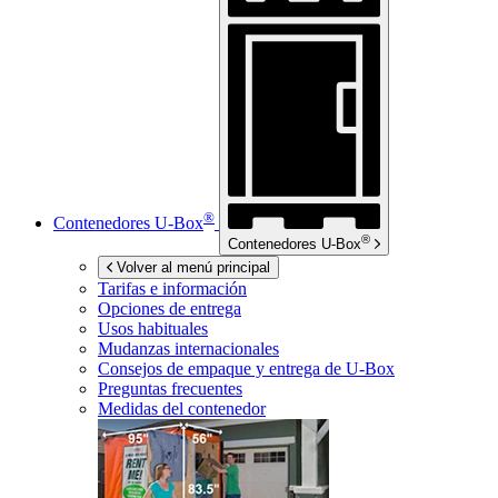
®
Contenedores
U-Box
®
Contenedores
U-Box
Volver al menú principal
Tarifas e información
Opciones de entrega
Usos habituales
Mudanzas internacionales
Consejos de empaque y entrega de
U-Box
Preguntas frecuentes
Medidas del contenedor