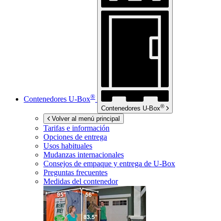
®
Contenedores
U-Box
®
Contenedores
U-Box
Volver al menú principal
Tarifas e información
Opciones de entrega
Usos habituales
Mudanzas internacionales
Consejos de empaque y entrega de
U-Box
Preguntas frecuentes
Medidas del contenedor