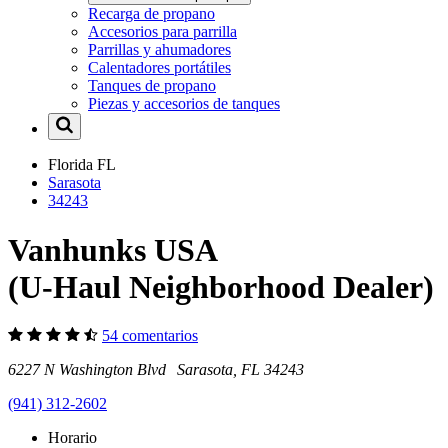
Recarga de propano
Accesorios para parrilla
Parrillas y ahumadores
Calentadores portátiles
Tanques de propano
Piezas y accesorios de tanques
Florida
FL
Sarasota
34243
Vanhunks USA
(U-Haul Neighborhood Dealer)
54 comentarios
6227 N Washington Blvd Sarasota, FL 34243
(941) 312-2602
Horario