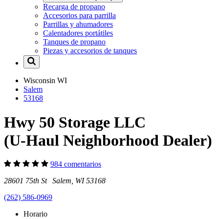
Recarga de propano
Accesorios para parrilla
Parrillas y ahumadores
Calentadores portátiles
Tanques de propano
Piezas y accesorios de tanques
Wisconsin
WI
Salem
53168
Hwy 50 Storage LLC
(U-Haul Neighborhood Dealer)
984 comentarios
28601 75th St Salem, WI 53168
(262) 586-0969
Horario