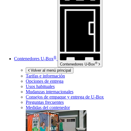
®
Contenedores
U-Box
®
Contenedores
U-Box
Volver al menú principal
Tarifas e información
Opciones de entrega
Usos habituales
Mudanzas internacionales
Consejos de empaque y entrega de
U-Box
Preguntas frecuentes
Medidas del contenedor