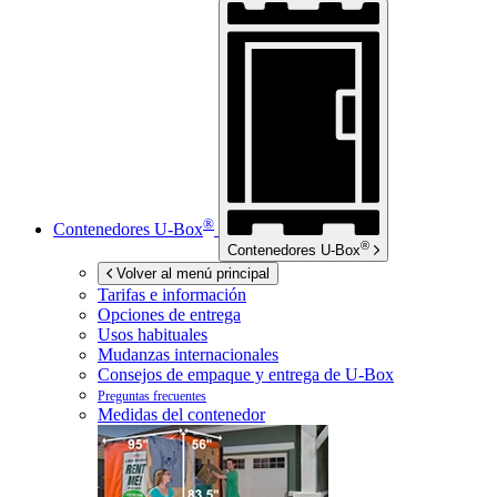
®
Contenedores
U-Box
®
Contenedores
U-Box
Volver al menú principal
Tarifas e información
Opciones de entrega
Usos habituales
Mudanzas internacionales
Consejos de empaque y entrega de
U-Box
Preguntas frecuentes
Medidas del contenedor