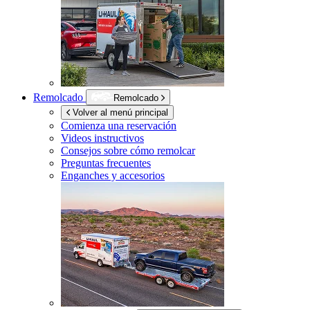
Remolcado
Remolcado
Volver al menú principal
Comienza una reservación
Videos instructivos
Consejos sobre cómo remolcar
Preguntas frecuentes
Enganches y accesorios