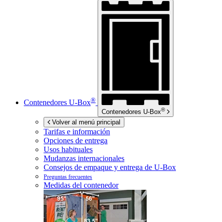
®
Contenedores
U-Box
®
Contenedores
U-Box
Volver al menú principal
Tarifas e información
Opciones de entrega
Usos habituales
Mudanzas internacionales
Consejos de empaque y entrega de
U-Box
Preguntas frecuentes
Medidas del contenedor