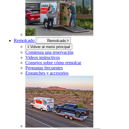
Remolcado
Remolcado
Volver al menú principal
Comienza una reservación
Videos instructivos
Consejos sobre cómo remolcar
Preguntas frecuentes
Enganches y accesorios