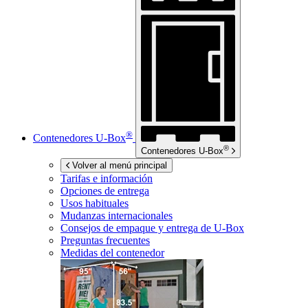
®
Contenedores
U-Box
®
Contenedores
U-Box
Volver al menú principal
Tarifas e información
Opciones de entrega
Usos habituales
Mudanzas internacionales
Consejos de empaque y entrega de
U-Box
Preguntas frecuentes
Medidas del contenedor