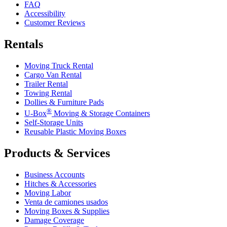
FAQ
Accessibility
Customer Reviews
Rentals
Moving Truck Rental
Cargo Van Rental
Trailer Rental
Towing Rental
Dollies & Furniture Pads
®
U-Box
Moving & Storage Containers
Self-Storage Units
Reusable Plastic Moving Boxes
Products & Services
Business Accounts
Hitches & Accessories
Moving Labor
Venta de camiones usados
Moving Boxes & Supplies
Damage Coverage