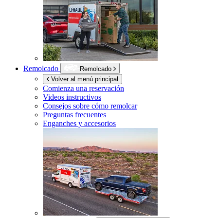
Remolcado
Remolcado
Volver al menú principal
Comienza una reservación
Videos instructivos
Consejos sobre cómo remolcar
Preguntas frecuentes
Enganches y accesorios