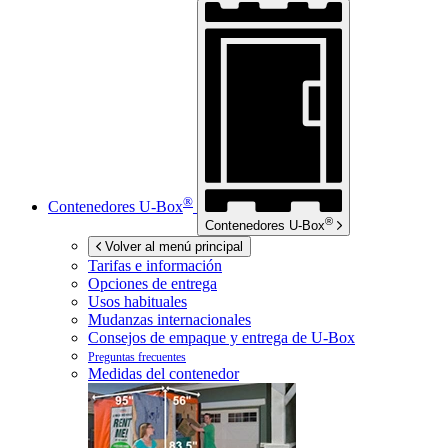
®
Contenedores
U-Box
®
Contenedores
U-Box
Volver al menú principal
Tarifas e información
Opciones de entrega
Usos habituales
Mudanzas internacionales
Consejos de empaque y entrega de
U-Box
Preguntas frecuentes
Medidas del contenedor