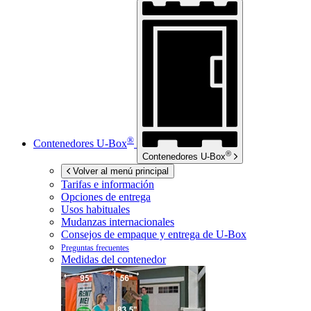
®
Contenedores
U-Box
®
Contenedores
U-Box
Volver al menú principal
Tarifas e información
Opciones de entrega
Usos habituales
Mudanzas internacionales
Consejos de empaque y entrega de
U-Box
Preguntas frecuentes
Medidas del contenedor