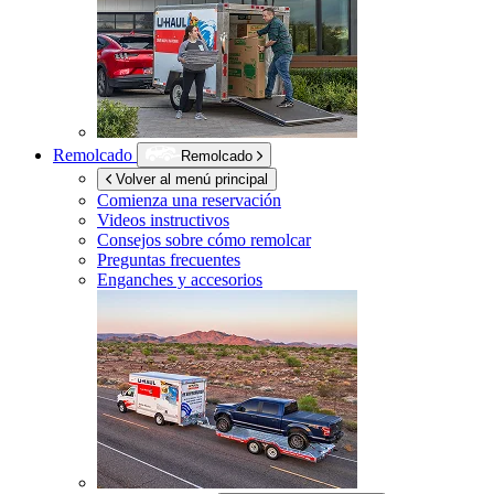
Remolcado
Remolcado
Volver al menú principal
Comienza una reservación
Videos instructivos
Consejos sobre cómo remolcar
Preguntas frecuentes
Enganches y accesorios