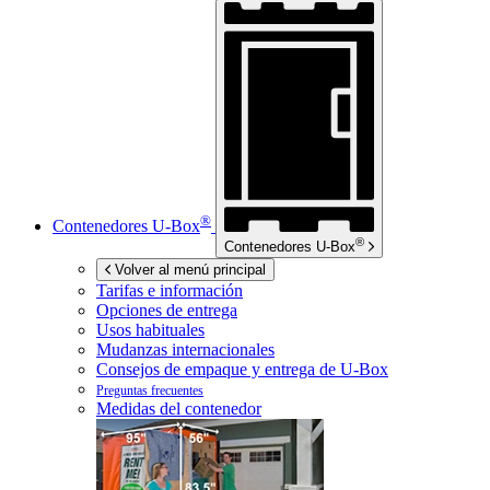
®
Contenedores
U-Box
®
Contenedores
U-Box
Volver al menú principal
Tarifas e información
Opciones de entrega
Usos habituales
Mudanzas internacionales
Consejos de empaque y entrega de
U-Box
Preguntas frecuentes
Medidas del contenedor