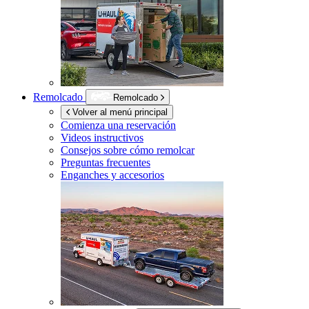
Remolcado
Remolcado
Volver al menú principal
Comienza una reservación
Videos instructivos
Consejos sobre cómo remolcar
Preguntas frecuentes
Enganches y accesorios