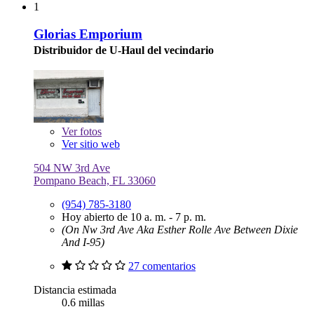
1
Glorias Emporium
Distribuidor de U-Haul del vecindario
Ver
fotos
Ver sitio web
504 NW 3rd Ave
Pompano Beach, FL 33060
(954) 785-3180
Hoy abierto de 10 a. m. - 7 p. m.
(On Nw 3rd Ave Aka Esther Rolle Ave Between Dixie
And I-95)
27 comentarios
Distancia estimada
0.6 millas