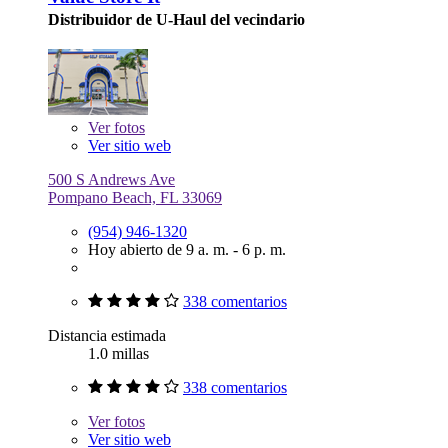
Distribuidor de U-Haul del vecindario
Ver
fotos
Ver sitio web
500 S Andrews Ave
Pompano Beach, FL 33069
(954) 946-1320
Hoy abierto de 9 a. m. - 6 p. m.
338 comentarios
Distancia estimada
1.0 millas
338 comentarios
Ver
fotos
Ver sitio web