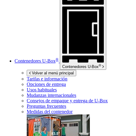
®
Contenedores
U-Box
®
Contenedores
U-Box
Volver al menú principal
Tarifas e información
Opciones de entrega
Usos habituales
Mudanzas internacionales
Consejos de empaque y entrega de
U-Box
Preguntas frecuentes
Medidas del contenedor