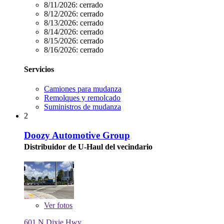
8/11/2026:
cerrado
8/12/2026:
cerrado
8/13/2026:
cerrado
8/14/2026:
cerrado
8/15/2026:
cerrado
8/16/2026:
cerrado
Servicios
Camiones para mudanza
Remolques y remolcado
Suministros de mudanza
2
Doozy Automotive Group
Distribuidor de U-Haul del vecindario
Ver
fotos
601 N Dixie Hwy