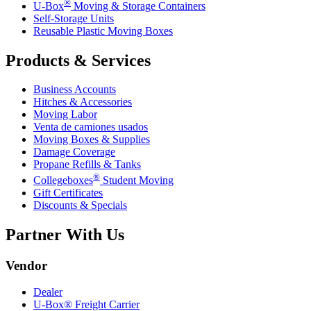
®
U-Box
Moving & Storage Containers
Self-Storage Units
Reusable Plastic Moving Boxes
Products & Services
Business Accounts
Hitches & Accessories
Moving Labor
Venta de camiones usados
Moving Boxes & Supplies
Damage Coverage
Propane Refills & Tanks
®
Collegeboxes
Student Moving
Gift Certificates
Discounts & Specials
Partner With Us
Vendor
Dealer
U-Box® Freight Carrier