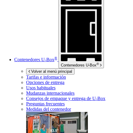
®
Contenedores
U-Box
®
Contenedores
U-Box
Volver al menú principal
Tarifas e información
Opciones de entrega
Usos habituales
Mudanzas internacionales
Consejos de empaque y entrega de
U-Box
Preguntas frecuentes
Medidas del contenedor