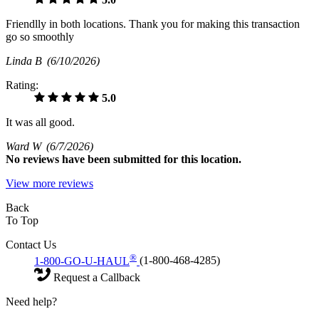
Friendlly in both locations. Thank you for making this transaction
go so smoothly
Linda B
(6/10/2026)
Rating:
5.0
It was all good.
Ward W
(6/7/2026)
No
reviews have been submitted for this location.
View more reviews
Back
To Top
Contact Us
®
1-800-GO-U-HAUL
(1-800-468-4285)
Request a Callback
Need help?