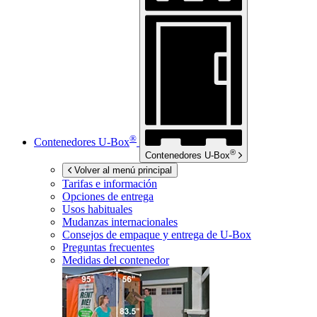
®
Contenedores
U-Box
®
Contenedores
U-Box
Volver al menú principal
Tarifas e información
Opciones de entrega
Usos habituales
Mudanzas internacionales
Consejos de empaque y entrega de
U-Box
Preguntas frecuentes
Medidas del contenedor