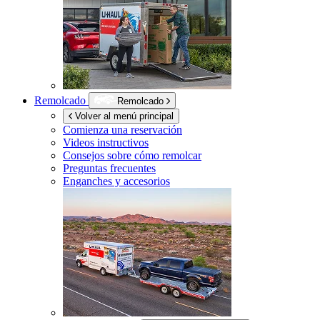
Remolcado
Remolcado
Volver al menú principal
Comienza una reservación
Videos instructivos
Consejos sobre cómo remolcar
Preguntas frecuentes
Enganches y accesorios