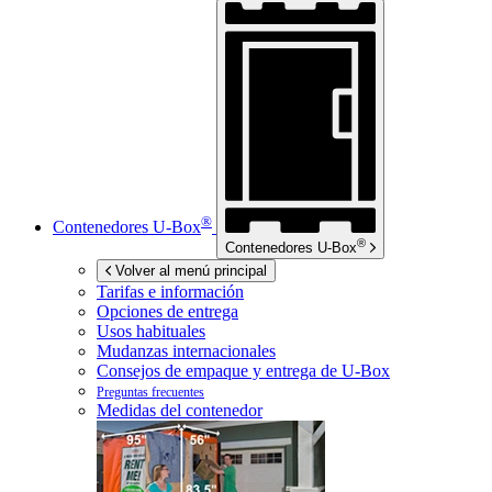
®
Contenedores
U-Box
®
Contenedores
U-Box
Volver al menú principal
Tarifas e información
Opciones de entrega
Usos habituales
Mudanzas internacionales
Consejos de empaque y entrega de
U-Box
Preguntas frecuentes
Medidas del contenedor