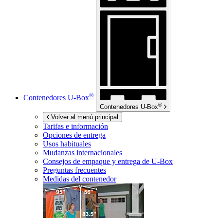
®
Contenedores
U-Box
®
Contenedores
U-Box
Volver al menú principal
Tarifas e información
Opciones de entrega
Usos habituales
Mudanzas internacionales
Consejos de empaque y entrega de
U-Box
Preguntas frecuentes
Medidas del contenedor