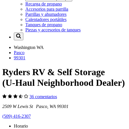
Recarga de propano
Accesorios para parrilla
Parrillas y ahumadores
Calentadores portátiles
Tanques de propano
Piezas y accesorios de tanques
Washington
WA
Pasco
99301
Ryders RV & Self Storage
(U-Haul Neighborhood Dealer)
36 comentarios
2509 W Lewis St Pasco, WA 99301
(509) 416-2307
Horario