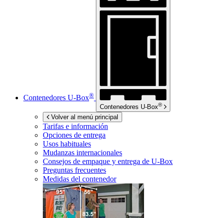
®
Contenedores
U-Box
®
Contenedores
U-Box
Volver al menú principal
Tarifas e información
Opciones de entrega
Usos habituales
Mudanzas internacionales
Consejos de empaque y entrega de
U-Box
Preguntas frecuentes
Medidas del contenedor