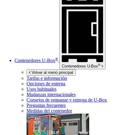
®
Contenedores
U-Box
®
Contenedores
U-Box
Volver al menú principal
Tarifas e información
Opciones de entrega
Usos habituales
Mudanzas internacionales
Consejos de empaque y entrega de
U-Box
Preguntas frecuentes
Medidas del contenedor