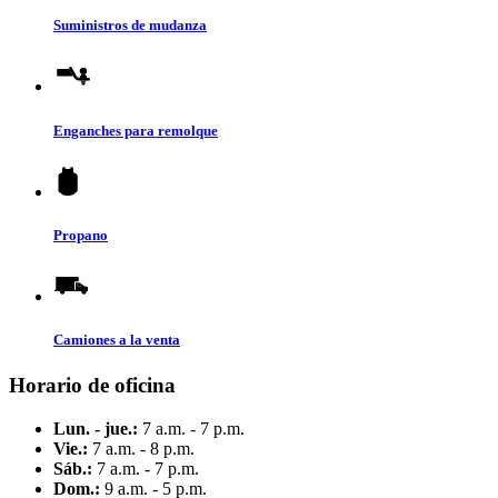
Suministros de mudanza
Enganches para remolque
Propano
Camiones a la venta
Horario de oficina
Lun. - jue.:
7 a.m. - 7 p.m.
Vie.:
7 a.m. - 8 p.m.
Sáb.:
7 a.m. - 7 p.m.
Dom.:
9 a.m. - 5 p.m.