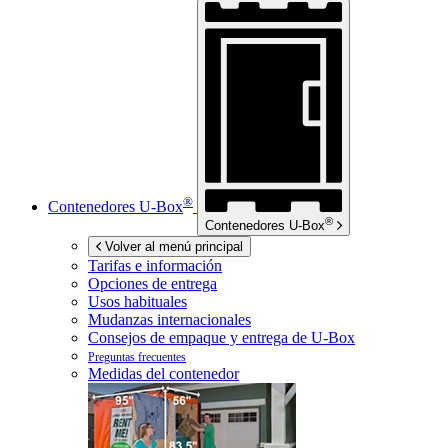
®
Contenedores
U-Box
®
Contenedores
U-Box
Volver al menú principal
Tarifas e información
Opciones de entrega
Usos habituales
Mudanzas internacionales
Consejos de empaque y entrega de
U-Box
Preguntas frecuentes
Medidas del contenedor