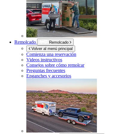
Remolcado
Remolcado
Volver al menú principal
Comienza una reservación
Videos instructivos
Consejos sobre cómo remolcar
Preguntas frecuentes
Enganches y accesorios