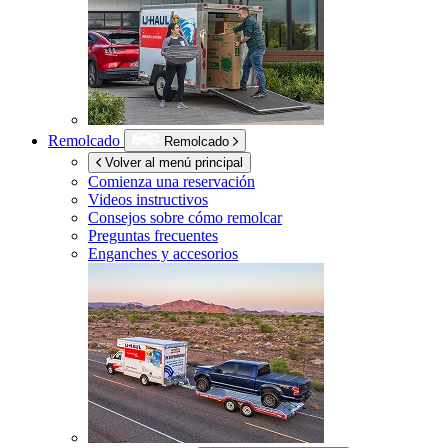
Remolcado
Remolcado
Volver al menú principal
Comienza una reservación
Videos instructivos
Consejos sobre cómo remolcar
Preguntas frecuentes
Enganches y accesorios