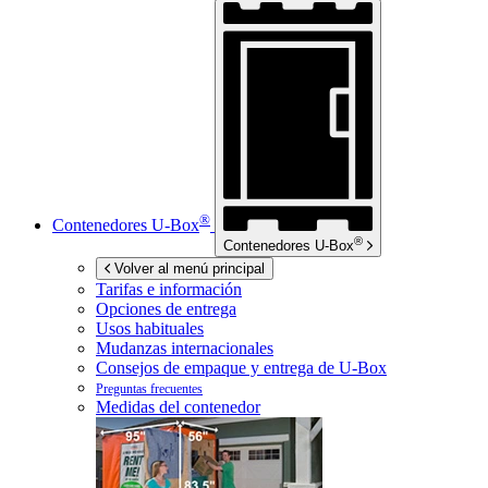
®
Contenedores
U-Box
®
Contenedores
U-Box
Volver al menú principal
Tarifas e información
Opciones de entrega
Usos habituales
Mudanzas internacionales
Consejos de empaque y entrega de
U-Box
Preguntas frecuentes
Medidas del contenedor