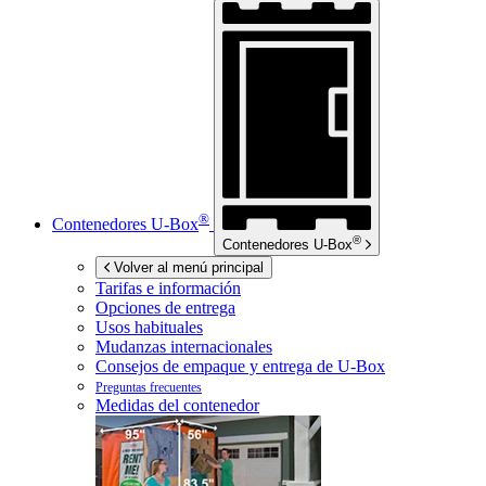
®
Contenedores
U-Box
®
Contenedores
U-Box
Volver al menú principal
Tarifas e información
Opciones de entrega
Usos habituales
Mudanzas internacionales
Consejos de empaque y entrega de
U-Box
Preguntas frecuentes
Medidas del contenedor