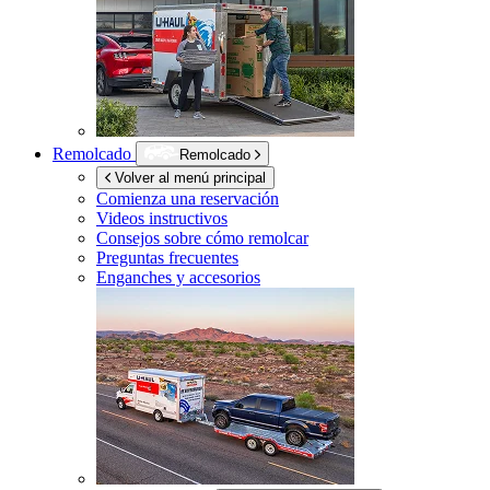
Remolcado
Remolcado
Volver al menú principal
Comienza una reservación
Videos instructivos
Consejos sobre cómo remolcar
Preguntas frecuentes
Enganches y accesorios