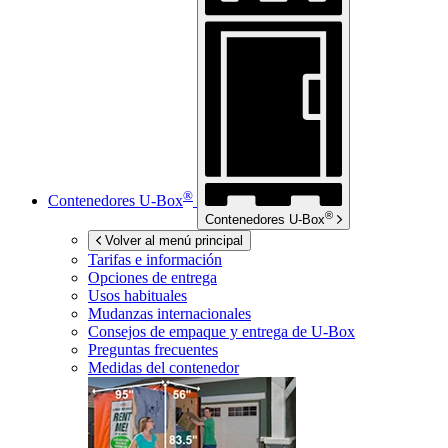
®
Contenedores
U-Box
®
Contenedores
U-Box
Volver al menú principal
Tarifas e información
Opciones de entrega
Usos habituales
Mudanzas internacionales
Consejos de empaque y entrega de
U-Box
Preguntas frecuentes
Medidas del contenedor