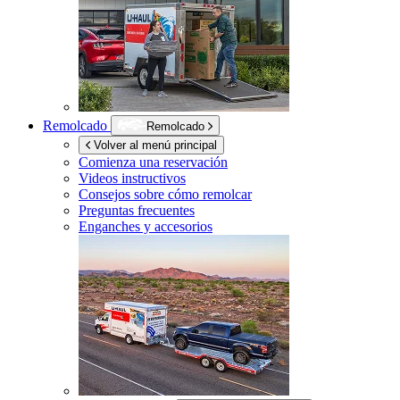
Remolcado
Remolcado
Volver al menú principal
Comienza una reservación
Videos instructivos
Consejos sobre cómo remolcar
Preguntas frecuentes
Enganches y accesorios