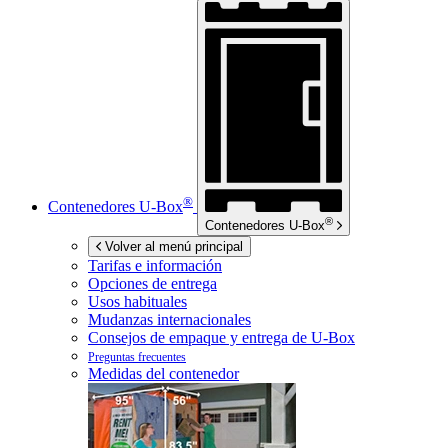
®
Contenedores
U-Box
®
Contenedores
U-Box
Volver al menú principal
Tarifas e información
Opciones de entrega
Usos habituales
Mudanzas internacionales
Consejos de empaque y entrega de
U-Box
Preguntas frecuentes
Medidas del contenedor