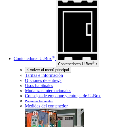
®
Contenedores
U-Box
®
Contenedores
U-Box
Volver al menú principal
Tarifas e información
Opciones de entrega
Usos habituales
Mudanzas internacionales
Consejos de empaque y entrega de
U-Box
Preguntas frecuentes
Medidas del contenedor