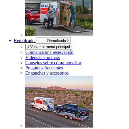
Remolcado
Remolcado
Volver al menú principal
Comienza una reservación
Videos instructivos
Consejos sobre cómo remolcar
Preguntas frecuentes
Enganches y accesorios