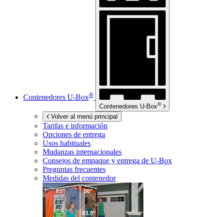
®
Contenedores
U-Box
®
Contenedores
U-Box
Volver al menú principal
Tarifas e información
Opciones de entrega
Usos habituales
Mudanzas internacionales
Consejos de empaque y entrega de
U-Box
Preguntas frecuentes
Medidas del contenedor