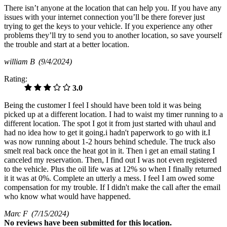
There isn’t anyone at the location that can help you. If you have any
issues with your internet connection you’ll be there forever just
trying to get the keys to your vehicle. If you experience any other
problems they’ll try to send you to another location, so save yourself
the trouble and start at a better location.
william B
(9/4/2024)
Rating:
3.0
Being the customer I feel I should have been told it was being
picked up at a different location. I had to waist my timer running to a
different location. The spot I got it from just started with uhaul and
had no idea how to get it going.i hadn't paperwork to go with it.I
was now running about 1-2 hours behind schedule. The truck also
smelt real back once the heat got in it. Then i get an email stating I
canceled my reservation. Then, I find out I was not even registered
to the vehicle. Plus the oil life was at 12% so when I finally returned
it it was at 0%. Complete an utterly a mess. I feel I am owed some
compensation for my trouble. If I didn't make the call after the email
who know what would have happened.
Marc F
(7/15/2024)
No
reviews have been submitted for this location.