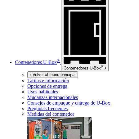
®
Contenedores
U-Box
®
Contenedores
U-Box
Volver al menú principal
Tarifas e información
Opciones de entrega
Usos habituales
Mudanzas internacionales
Consejos de empaque y entrega de
U-Box
Preguntas frecuentes
Medidas del contenedor