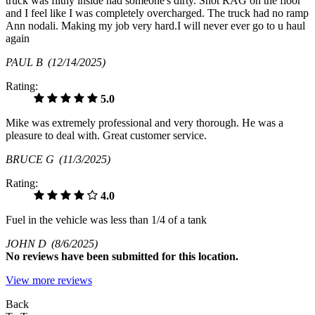
truck was filthy inside had someone's dirty. Snot RAG on the floor
and I feel like I was completely overcharged. The truck had no ramp
Ann nodali. Making my job very hard.I will never ever go to u haul
again
PAUL B
(12/14/2025)
Rating:
5.0
Mike was extremely professional and very thorough. He was a
pleasure to deal with. Great customer service.
BRUCE G
(11/3/2025)
Rating:
4.0
Fuel in the vehicle was less than 1/4 of a tank
JOHN D
(8/6/2025)
No
reviews have been submitted for this location.
View more reviews
Back