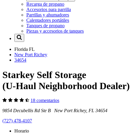
Recarga de propano
Accesorios para parrilla
Parrillas y ahumadores
Calentadores portátiles
Tanques de propano
Piezas y accesorios de tanques
Florida
FL
New Port Richey
34654
Starkey Self Storage
(U-Haul Neighborhood Dealer)
18 comentarios
9854 Decubellis Rd Ste B New Port Richey, FL 34654
(727) 478-4107
Horario