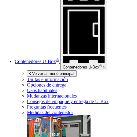
®
Contenedores
U-Box
®
Contenedores
U-Box
Volver al menú principal
Tarifas e información
Opciones de entrega
Usos habituales
Mudanzas internacionales
Consejos de empaque y entrega de
U-Box
Preguntas frecuentes
Medidas del contenedor