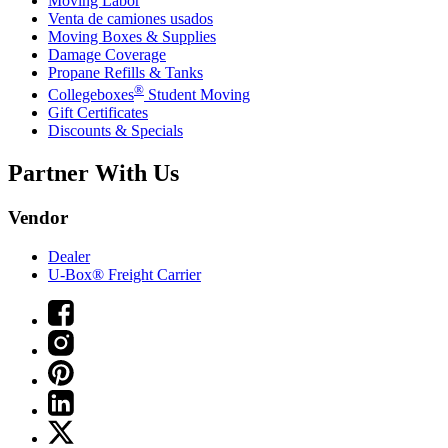
Moving Labor
Venta de camiones usados
Moving Boxes & Supplies
Damage Coverage
Propane Refills & Tanks
®
Collegeboxes
Student Moving
Gift Certificates
Discounts & Specials
Partner With Us
Vendor
Dealer
U-Box® Freight Carrier