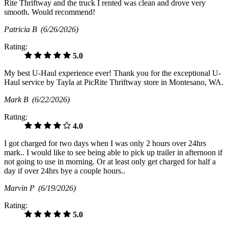
Rite Thriftway and the truck I rented was clean and drove very
smooth. Would recommend!
Patricia B
(6/26/2026)
Rating:
5.0
My best U-Haul experience ever! Thank you for the exceptional U-
Haul service by Tayla at PicRite Thriftway store in Montesano, WA.
Mark B
(6/22/2026)
Rating:
4.0
I got charged for two days when I was only 2 hours over 24hrs
mark.. I would like to see being able to pick up trailer in afternoon if
not going to use in morning. Or at least only get charged for half a
day if over 24hrs bye a couple hours..
Marvin P
(6/19/2026)
Rating:
5.0