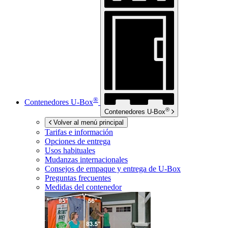
®
Contenedores
U-Box
®
Contenedores
U-Box
Volver al menú principal
Tarifas e información
Opciones de entrega
Usos habituales
Mudanzas internacionales
Consejos de empaque y entrega de
U-Box
Preguntas frecuentes
Medidas del contenedor