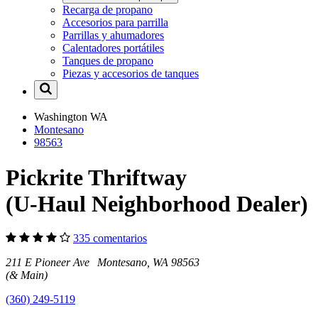
Recarga de propano
Accesorios para parrilla
Parrillas y ahumadores
Calentadores portátiles
Tanques de propano
Piezas y accesorios de tanques
Washington
WA
Montesano
98563
Pickrite Thriftway
(U-Haul Neighborhood Dealer)
335 comentarios
211 E Pioneer Ave Montesano, WA 98563
(& Main)
(360) 249-5119