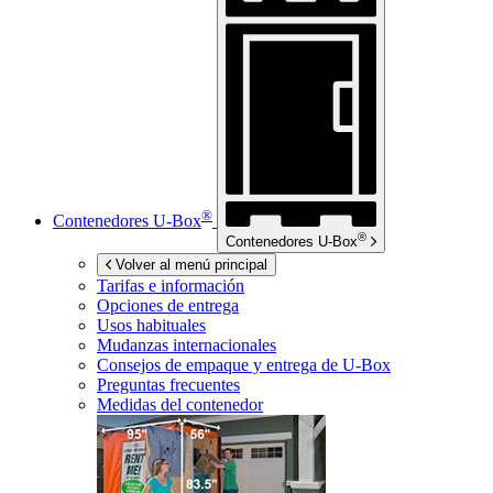
®
Contenedores
U-Box
®
Contenedores
U-Box
Volver al menú principal
Tarifas e información
Opciones de entrega
Usos habituales
Mudanzas internacionales
Consejos de empaque y entrega de
U-Box
Preguntas frecuentes
Medidas del contenedor