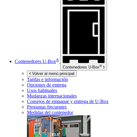
®
Contenedores
U-Box
®
Contenedores
U-Box
Volver al menú principal
Tarifas e información
Opciones de entrega
Usos habituales
Mudanzas internacionales
Consejos de empaque y entrega de
U-Box
Preguntas frecuentes
Medidas del contenedor