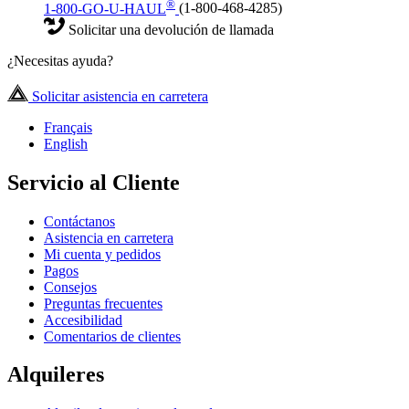
®
1-800-GO-U-HAUL
(1-800-468-4285)
Solicitar una devolución de llamada
¿Necesitas ayuda?
Solicitar asistencia en carretera
Français
English
Servicio al Cliente
Contáctanos
Asistencia en carretera
Mi cuenta y pedidos
Pagos
Consejos
Preguntas frecuentes
Accesibilidad
Comentarios de clientes
Alquileres