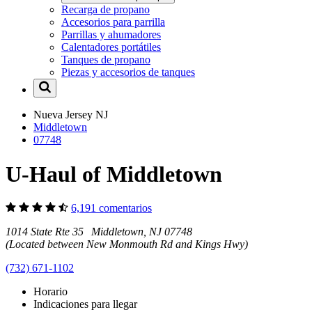
Recarga de propano
Accesorios para parrilla
Parrillas y ahumadores
Calentadores portátiles
Tanques de propano
Piezas y accesorios de tanques
Nueva Jersey
NJ
Middletown
07748
U-Haul of Middletown
6,191 comentarios
1014 State Rte 35 Middletown, NJ 07748
(Located between New Monmouth Rd and Kings Hwy)
(732) 671-1102
Horario
Indicaciones para llegar