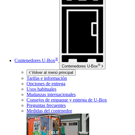
®
Contenedores
U-Box
®
Contenedores
U-Box
Volver al menú principal
Tarifas e información
Opciones de entrega
Usos habituales
Mudanzas internacionales
Consejos de empaque y entrega de
U-Box
Preguntas frecuentes
Medidas del contenedor