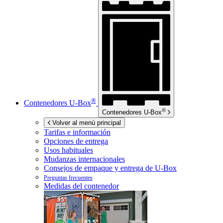
®
Contenedores
U-Box
®
Contenedores
U-Box
Volver al menú principal
Tarifas e información
Opciones de entrega
Usos habituales
Mudanzas internacionales
Consejos de empaque y entrega de
U-Box
Preguntas frecuentes
Medidas del contenedor