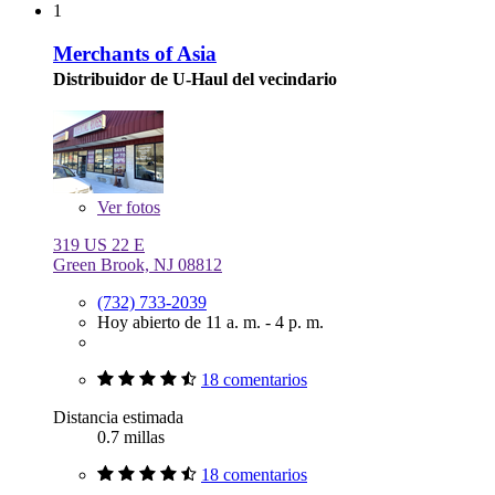
1
Merchants of Asia
Distribuidor de U-Haul del vecindario
Ver
fotos
319 US 22 E
Green Brook, NJ 08812
(732) 733-2039
Hoy abierto de 11 a. m. - 4 p. m.
18 comentarios
Distancia estimada
0.7 millas
18 comentarios