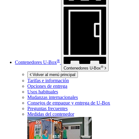
®
Contenedores
U-Box
®
Contenedores
U-Box
Volver al menú principal
Tarifas e información
Opciones de entrega
Usos habituales
Mudanzas internacionales
Consejos de empaque y entrega de
U-Box
Preguntas frecuentes
Medidas del contenedor