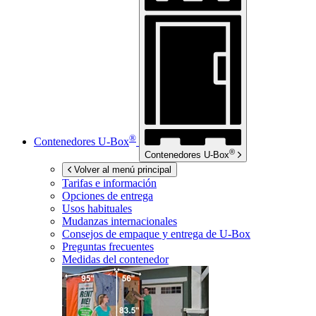
®
Contenedores
U-Box
®
Contenedores
U-Box
Volver al menú principal
Tarifas e información
Opciones de entrega
Usos habituales
Mudanzas internacionales
Consejos de empaque y entrega de
U-Box
Preguntas frecuentes
Medidas del contenedor