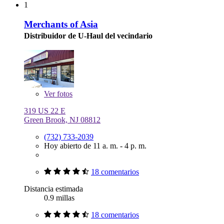
1
Merchants of Asia
Distribuidor de U-Haul del vecindario
Ver
fotos
319 US 22 E
Green Brook, NJ 08812
(732) 733-2039
Hoy abierto de 11 a. m. - 4 p. m.
18 comentarios
Distancia estimada
0.9 millas
18 comentarios